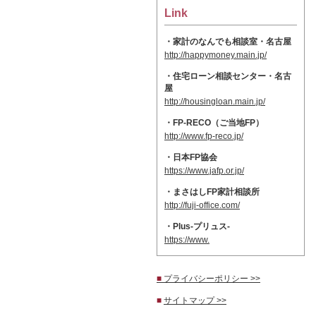
Link
・家計のなんでも相談室・名古屋
http://happymoney.main.jp/
・住宅ローン相談センター・名古
屋
http://housingloan.main.jp/
・FP-RECO（ご当地FP）
http://www.fp-reco.jp/
・日本FP協会
https://www.jafp.or.jp/
・まさはしFP家計相談所
http://fuji-office.com/
・Plus-プリュス-
https://www.
■
プライバシーポリシー >>
■
サイトマップ >>