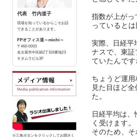
代表 竹内道子
指数が上がっ
現場を知っているからこそお話
っているとは
できることがあります。
FPオフィス道～michi～
実際、日経平
〒460-0003
ナスで、東証
名古屋市中区錦2丁目8番地23
キタムラビル3F
ていたんです
ちょうど運用
見た目ほど全
た。
日経平均は、
く受けます。
そのため、そ
※三角ボタンをクリックしてお聞きく