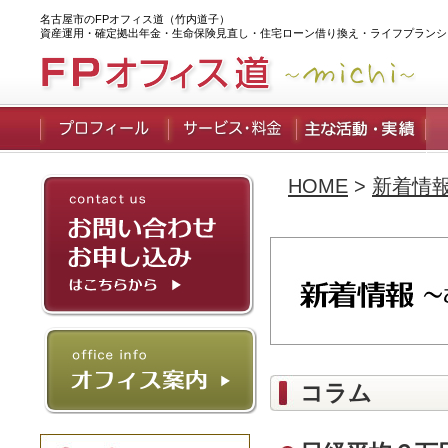
名古屋市のFPオフィス道（竹内道子）
資産運用・確定拠出年金・生命保険見直し・住宅ローン借り換え・ライフプランシ
HOME
>
新着情
コラム