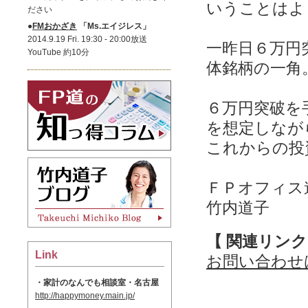
いうことはよ
ださい
●
FMおかざき
「Ms.エイジレス」
2014.9.19 Fri. 19:30 - 20:00放送
一昨日６万円
YouTube 約10分
体銘柄の一角
６万円突破を
を想定しなが
これからの投
ＦＰオフィス道
竹内道子
【 関連リンク
Link
お問い合わせ
・家計のなんでも相談室・名古屋
http://happymoney.main.jp/