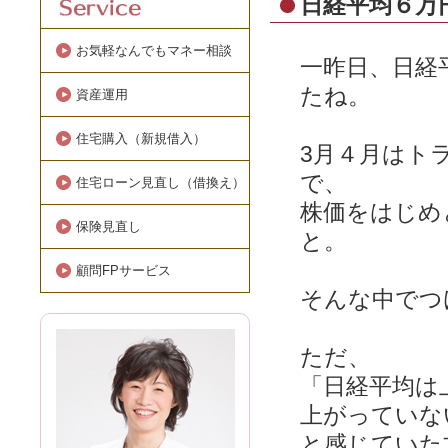
日経平均６万
お気軽なんでもマネー相談
一昨日、日経
たね。
資産運用
住宅購入（新規借入）
3月４月はト
で、
住宅ローン見直し（借換え）
株価をはじめ
保険見直し
と。
顧問FPサービス
そんな中でつ
ただ、
「日経平均は
上がっていな
と感じていた