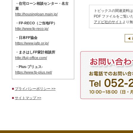
・住宅ローン相談センター・名古
屋
トピックスの関連資料は
http://housingloan.main.jp/
PDF ファイルをご覧いた
アドビ社のサイト
より無
・FP-RECO（ご当地FP）
http://www.fp-reco.jp/
・日本FP協会
https://www.jafp.or.jp/
・まさはしFP家計相談所
http://fuji-office.com/
・Plus-プリュス-
https://www.fp-plus.net/
■
プライバシーポリシー >>
■
サイトマップ >>