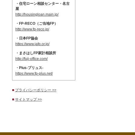
・住宅ローン相談センター・名古
屋
http://housingloan.main.jp/
・FP-RECO（ご当地FP）
http://www.fp-reco.jp/
・日本FP協会
https://www.jafp.or.jp/
・まさはしFP家計相談所
http://fuji-office.com/
・Plus-プリュス-
https://www.fp-plus.net/
■
プライバシーポリシー >>
■
サイトマップ >>