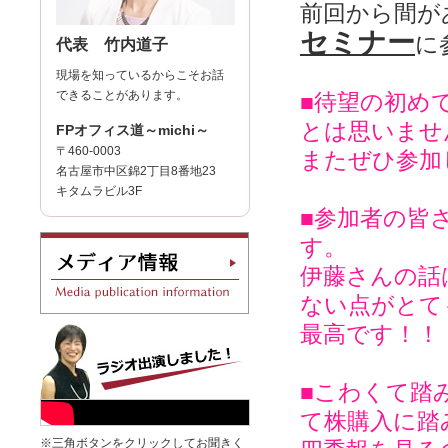
前回から間が
セミナー
に
代表 竹内道子
現場を知っているからこそお話
できることがあります。
■待望の初め
とは思いませ
FPオフィス道～michi～
〒460-0003
またぜひ参加
名古屋市中区錦2丁目8番地23
キタムラビル3F
■参加者の皆
す。
伊藤さんの話
ない点がとて
最高です！！
■こわくて踏
て株購入に踏
※三角ボタンをクリックしてお聞きく