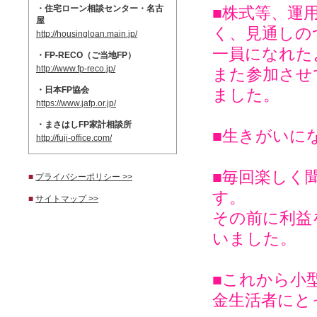
・住宅ローン相談センター・名古
■株式等、運
屋
く、見通しの
http://housingloan.main.jp/
一員になれた
・FP-RECO（ご当地FP）
http://www.fp-reco.jp/
また参加させ
・日本FP協会
ました。
https://www.jafp.or.jp/
・まさはしFP家計相談所
■生きがいに
http://fuji-office.com/
■毎回楽しく
■
プライバシーポリシー >>
す。
■
サイトマップ >>
その前に利益
いました。
■これから小
金生活者にと