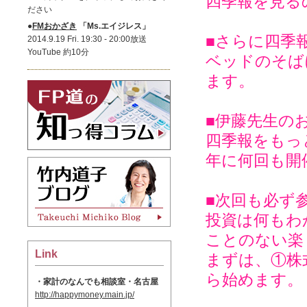
四季報を見る
ださい
●
FMおかざき
「Ms.エイジレス」
■さらに四季
2014.9.19 Fri. 19:30 - 20:00放送
YouTube 約10分
ベッドのそば
ます。
■伊藤先生の
四季報をもっ
年に何回も開
■次回も必ず
投資は何もわ
ことのない楽
Link
まずは、①株
ら始めます。
・家計のなんでも相談室・名古屋
http://happymoney.main.jp/