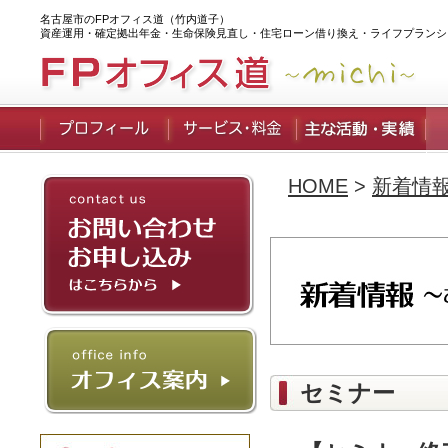
名古屋市のFPオフィス道（竹内道子）
資産運用・確定拠出年金・生命保険見直し・住宅ローン借り換え・ライフプランシ
HOME
>
新着情
セミナー